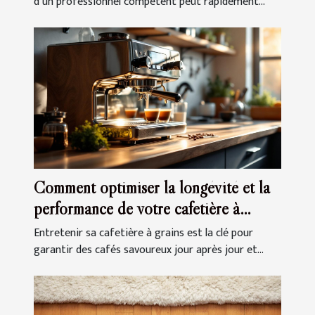
d’un professionnel compétent peut rapidement...
Comment optimiser la longévité et la
performance de votre cafetière à
grains ?
Entretenir sa cafetière à grains est la clé pour
garantir des cafés savoureux jour après jour et...