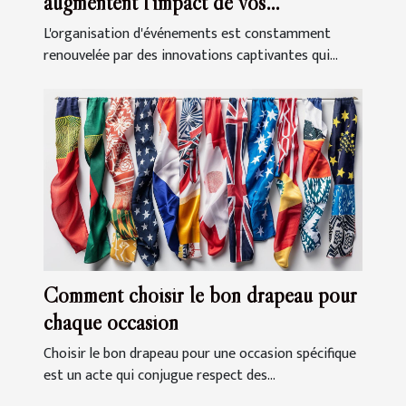
augmentent l'impact de vos
événements
L'organisation d'événements est constamment
renouvelée par des innovations captivantes qui...
Comment choisir le bon drapeau pour
chaque occasion
Choisir le bon drapeau pour une occasion spécifique
est un acte qui conjugue respect des...