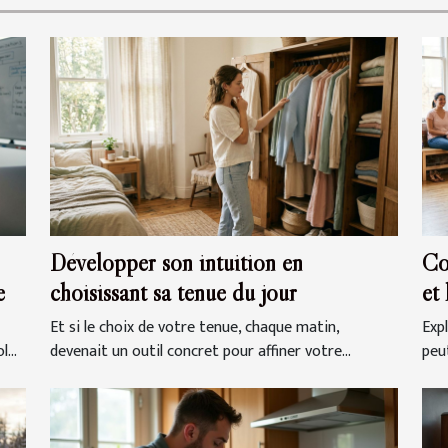
Développer son intuition en
Co
e
choisissant sa tenue du jour
et
Et si le choix de votre tenue, chaque matin,
Exp
...
devenait un outil concret pour affiner votre...
peut