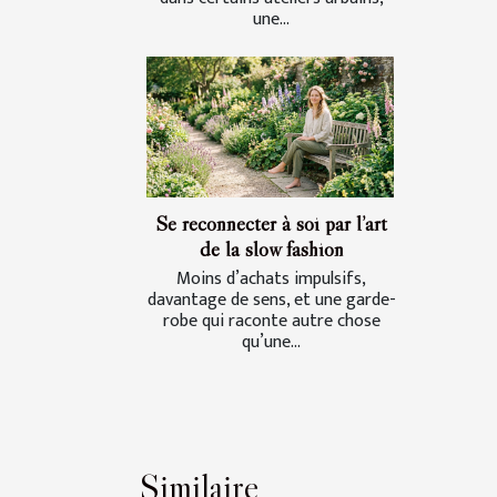
une...
Se reconnecter à soi par l’art
de la slow fashion
Moins d’achats impulsifs,
davantage de sens, et une garde-
robe qui raconte autre chose
qu’une...
Similaire