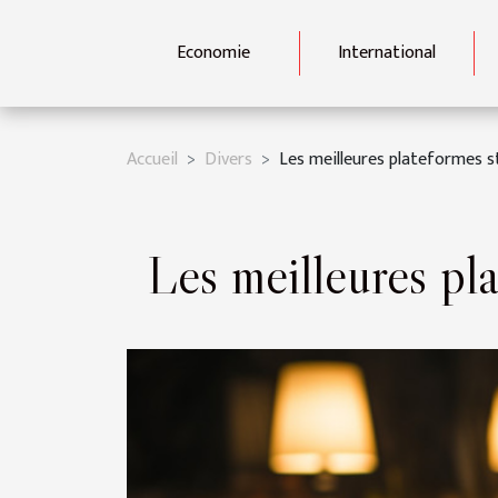
Economie
International
Accueil
Divers
Les meilleures plateformes s
Les meilleures pl