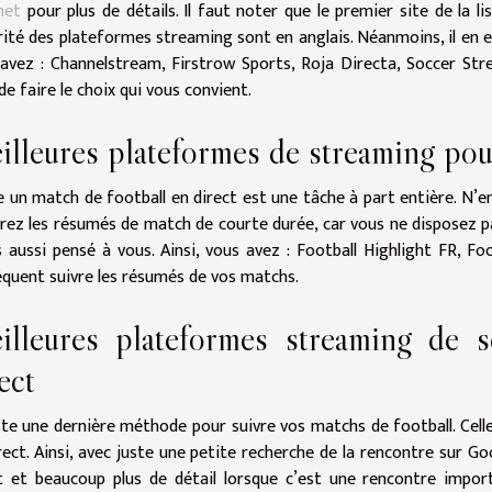
net
pour plus de détails. Il faut noter que le premier site de la li
ité des plateformes streaming sont en anglais. Néanmoins, il en exi
avez : Channelstream, Firstrow Sports, Roja Directa, Soccer Str
de faire le choix qui vous convient.
lleures plateformes de streaming pou
e un match de football en direct est une tâche à part entière. N’en 
rez les résumés de match de courte durée, car vous ne disposez 
 aussi pensé à vous. Ainsi, vous avez : Football Highlight FR, 
quent suivre les résumés de vos matchs.
illeures plateformes streaming de s
ect
iste une dernière méthode pour suivre vos matchs de football. Cell
rect. Ainsi, avec juste une petite recherche de la rencontre sur Goo
t et beaucoup plus de détail lorsque c’est une rencontre import