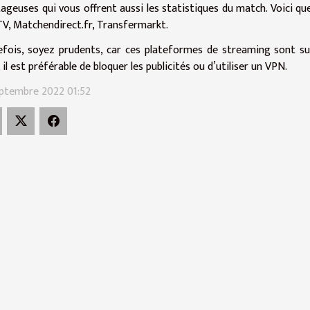
ageuses qui vous offrent aussi les statistiques du match. Voici quel
TV, Matchendirect.fr, Transfermarkt.
fois, soyez prudents, car ces plateformes de streaming sont su
, il est préférable de bloquer les publicités ou d’utiliser un VPN.
ptembre 2022 01:52