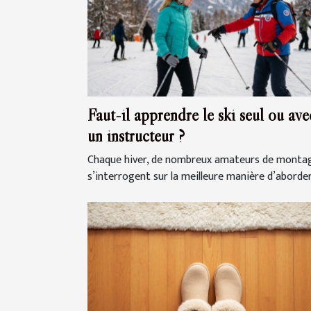
Faut-il apprendre le ski seul ou ave
un instructeur ?
Chaque hiver, de nombreux amateurs de monta
s’interrogent sur la meilleure manière d’aborder.