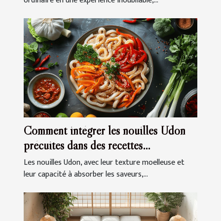
ordinaire en une expérience inoubliable,...
Comment intégrer les nouilles Udon
précuites dans des recettes
quotidiennes
Les nouilles Udon, avec leur texture moelleuse et
leur capacité à absorber les saveurs,...