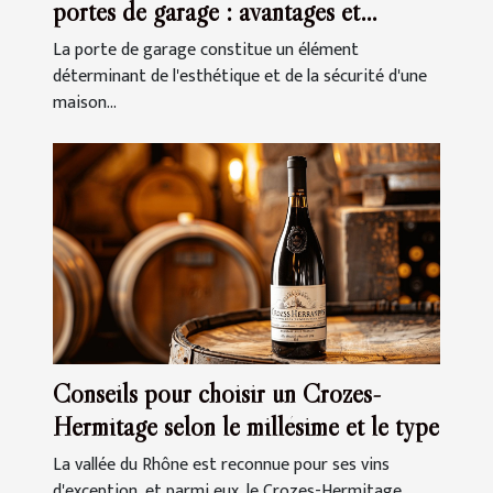
portes de garage : avantages et
inconvénients
La porte de garage constitue un élément
déterminant de l'esthétique et de la sécurité d'une
maison...
Conseils pour choisir un Crozes-
Hermitage selon le millésime et le type
La vallée du Rhône est reconnue pour ses vins
d'exception, et parmi eux, le Crozes-Hermitage...