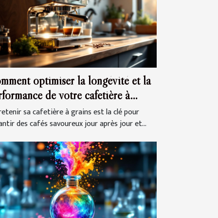
mment optimiser la longévité et la
rformance de votre cafetière à
ins ?
etenir sa cafetière à grains est la clé pour
antir des cafés savoureux jour après jour et...