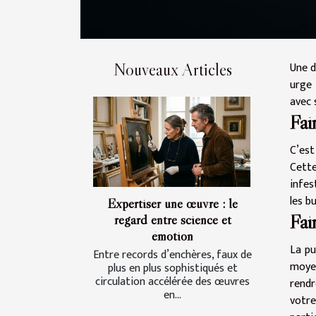
Une d
Nouveaux Articles
urge 
avec 
Fai
C’est
Cette
infes
les b
Expertiser une œuvre : le
Fai
regard entre science et
émotion
La pu
Entre records d’enchères, faux de
moyen
plus en plus sophistiqués et
circulation accélérée des œuvres
rendr
en...
votre