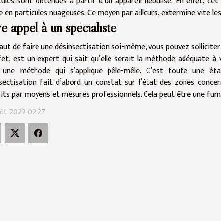
cules sont obtenues à partir d’un appareil nébulisé. En effet, c
de en particules nuageuses. Ce moyen par ailleurs, extermine vite les
re appel à un spécialiste
aut de faire une désinsectisation soi-même, vous pouvez solliciter u
fet, est un expert qui sait qu’elle serait la méthode adéquate à v
t une méthode qui s’applique pêle-mêle. C’est toute une éta
sectisation fait d’abord un constat sur l’état des zones conce
its par moyens et mesures professionnels. Cela peut être une fumig
ût 2022 02:27