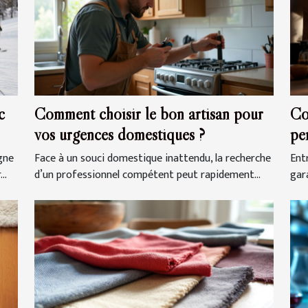
c
Comment choisir le bon artisan pour
Co
vos urgences domestiques ?
pe
gra
gne
Face à un souci domestique inattendu, la recherche
Entr
..
d’un professionnel compétent peut rapidement...
gar