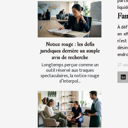
parti
liqui
Fai
À déf
en ef
n’es
Notice rouge : les défis
désin
juridiques derrière un simple
endro
avis de recherche
Longtemps perçue comme un
27 ao
outil réservé aux traques
spectaculaires, la notice rouge
d’Interpol...