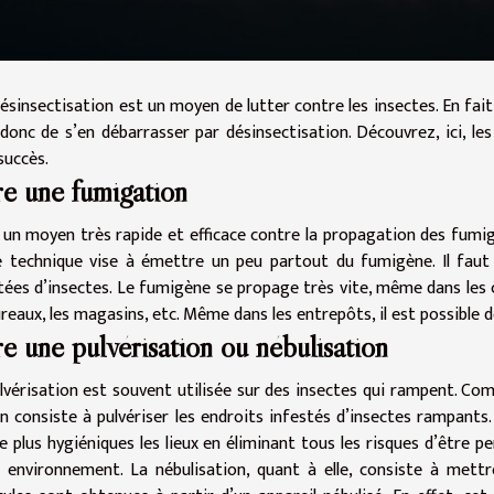
ésinsectisation est un moyen de lutter contre les insectes. En fait,
donc de s’en débarrasser par désinsectisation. Découvrez, ici, l
succès.
re une fumigation
 un moyen très rapide et efficace contre la propagation des fumig
 technique vise à émettre un peu partout du fumigène. Il faut
tées d’insectes. Le fumigène se propage très vite, même dans les co
ureaux, les magasins, etc. Même dans les entrepôts, il est possible 
re une pulvérisation ou nébulisation
lvérisation est souvent utilisée sur des insectes qui rampent. Comm
 consiste à pulvériser les endroits infestés d’insectes rampants
e plus hygiéniques les lieux en éliminant tous les risques d’être p
 environnement. La nébulisation, quant à elle, consiste à mett