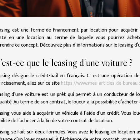
asing est une forme de financement par location pour acquérir un
iste en une location au terme de laquelle vous pourrez achete
endre ce concept. Découvrez plus d’informations sur le leasing d’u
est-ce que le leasing d’une voiture ?
asing désigne le crédit-bail en français. C' est une opération de
aircissement, allez sur ce site
https://www.mes-articles-de-bureau
asing d’une voiture est un prêt qui permet à un conducteur de l
alité. Au terme de son contrat, le loueur a la possibilité d’acheter
asing vous aide à acquérir un véhicule à l’aide d’un crédit. Vous lou
bilité de l’acheter à la fin de votre contrat de location.
asing se fait sur deux formules. Vous avez le leasing en location a
hange d’un loyer mensuel. À l’échéance de votre contrat, vous avez