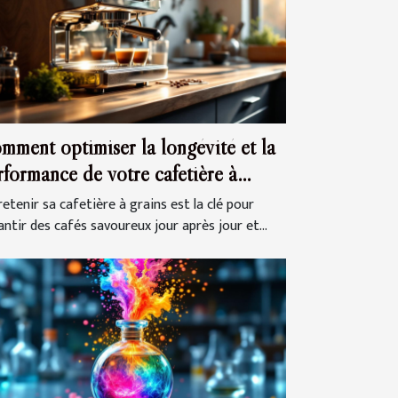
mment optimiser la longévité et la
rformance de votre cafetière à
ins ?
etenir sa cafetière à grains est la clé pour
antir des cafés savoureux jour après jour et...