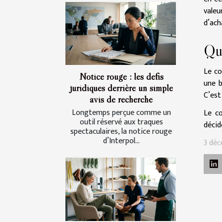
valeu
d’ach
Que
Le co
Notice rouge : les défis
une b
juridiques derrière un simple
C’est
avis de recherche
Longtemps perçue comme un
Le co
outil réservé aux traques
décid
spectaculaires, la notice rouge
d’Interpol...
3 déc