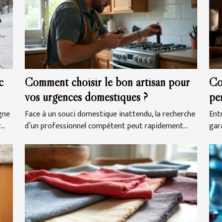
c
Comment choisir le bon artisan pour
Co
vos urgences domestiques ?
pe
gra
gne
Face à un souci domestique inattendu, la recherche
Entr
..
d’un professionnel compétent peut rapidement...
gar