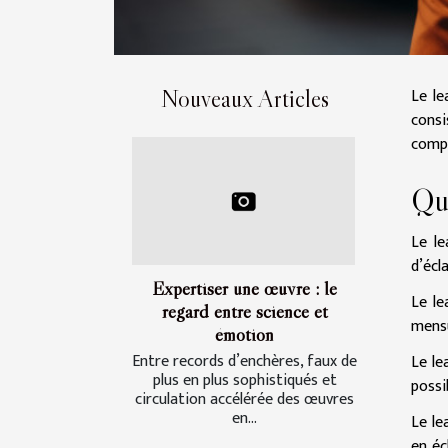
Le le
Nouveaux Articles
cons
compr
Qu’
Le le
d’écl
Expertiser une œuvre : le
Le le
regard entre science et
mensu
émotion
Entre records d’enchères, faux de
Le le
plus en plus sophistiqués et
possi
circulation accélérée des œuvres
en...
Le le
en éc