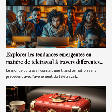
Explorer les tendances émergentes en
matière de télétravail à travers différentes
cultures
Le monde du travail connait une transformation sans
précédent avec l'avènement du télétravail,...