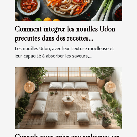
Comment intégrer les nouilles Udon
précuites dans des recettes
quotidiennes
Les nouilles Udon, avec leur texture moelleuse et
leur capacité à absorber les saveurs,...
Conseils pour créer une ambiance zen