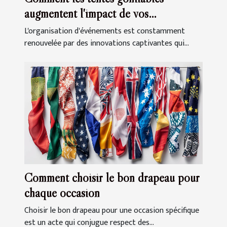
augmentent l'impact de vos
événements
L'organisation d'événements est constamment
renouvelée par des innovations captivantes qui...
Comment choisir le bon drapeau pour
chaque occasion
Choisir le bon drapeau pour une occasion spécifique
est un acte qui conjugue respect des...