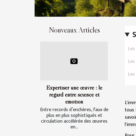
Nouveaux Articles
Les
Les 
Les
Expertiser une œuvre : le
regard entre science et
émotion
L'imm
Entre records d’enchères, faux de
tous 
plus en plus sophistiqués et
savoi
circulation accélérée des œuvres
l'imm
en...
Pour 