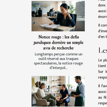
donc 
aussi
énorm
Il co
d'inv
d'en 
Notice rouge : les défis
juridiques derrière un simple
avis de recherche
Les
Longtemps perçue comme un
outil réservé aux traques
Le pl
spectaculaires, la notice rouge
tient
d’Interpol...
Sur l
respo
Il fa
aussi
au fi
respe