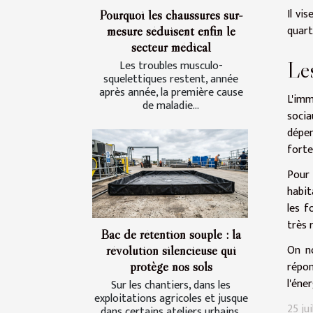
Il vi
Pourquoi les chaussures sur-
quart
mesure séduisent enfin le
secteur médical
Le
Les troubles musculo-
squelettiques restent, année
après année, la première cause
L'imm
de maladie...
socia
dépe
forte
Pour 
habit
les f
très 
Bac de rétention souple : la
On no
révolution silencieuse qui
protège nos sols
répon
l'éner
Sur les chantiers, dans les
exploitations agricoles et jusque
25 ju
dans certains ateliers urbains,