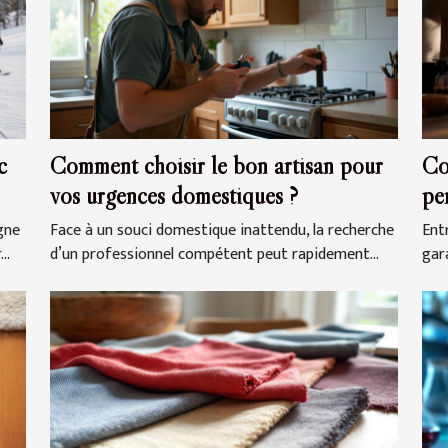
c
Comment choisir le bon artisan pour
Co
vos urgences domestiques ?
pe
gra
gne
Face à un souci domestique inattendu, la recherche
Entr
..
d’un professionnel compétent peut rapidement...
gar