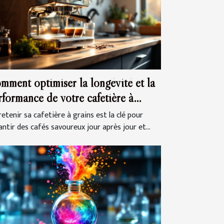
mment optimiser la longévité et la
rformance de votre cafetière à
ins ?
etenir sa cafetière à grains est la clé pour
antir des cafés savoureux jour après jour et...