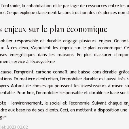
se l'entraide, la cohabitation et le partage de ressources entre les
ier. Ce qui explique clairement la construction des résidences non c
s enjeux sur le plan économique
obilier responsable et durable engage plusieurs enjeux. On no
ux. À ces deux, s'ajoutent les enjeux sur le plan économique. Ce
nses énergétiques dans les maisons. En plus d'assurer d'impor
ment service à l'écosystème.
cause, l'empreint carbone connaît une baisse considérable grâce
ations. En matière d'entretien, l'immobilier durable est aussi très r
oyers. Autant de choses qui poussent les investisseurs à miser su
rentable. Pour finir, l'immobilier responsable et durable se base sur
te : l'environnement, le social et l'économie. Suivant chaque enj
dre aux besoins de ses clients. Ceci, en mettant à disposition une
gie.
illet 2023 02:02