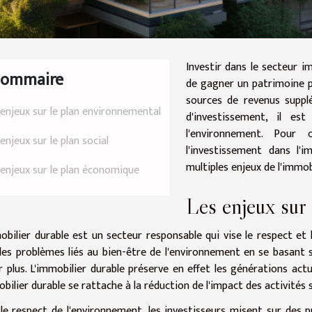
Investir dans le secteur im
Sommaire
de gagner un patrimoine 
sources de revenus suppl
 enjeux sur le plan environnemental
d'investissement, il e
l'environnement. Pour 
enjeux sur le plan social
l'investissement dans l'i
multiples enjeux de l'immob
 enjeux sur le plan économique
Les enjeux sur
obilier durable est un secteur responsable qui vise le respect et 
les problèmes liés au bien-être de l'environnement en se basant s
r plus. L'immobilier durable préserve en effet les générations actuel
obilier durable se rattache à la réduction de l'impact des activités
le respect de l'environnement, les investisseurs misent sur des 