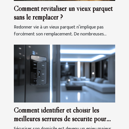
Comment revitaliser un vieux parquet
sans le remplacer ?
Redonner vie à un vieux parquet n’implique pas
forcément son remplacement. De nombreuses...
Comment identifier et choisir les
meilleures serrures de sécurité pour
votre domicile
Sécuriser son domicile est devenu un enjeu majeur