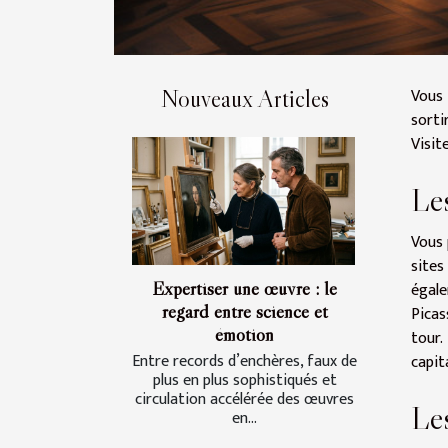
Vous 
Nouveaux Articles
sorti
Visit
Le
Vous
sites
Expertiser une œuvre : le
égale
regard entre science et
Picas
émotion
tour.
Entre records d’enchères, faux de
capit
plus en plus sophistiqués et
circulation accélérée des œuvres
Les
en...