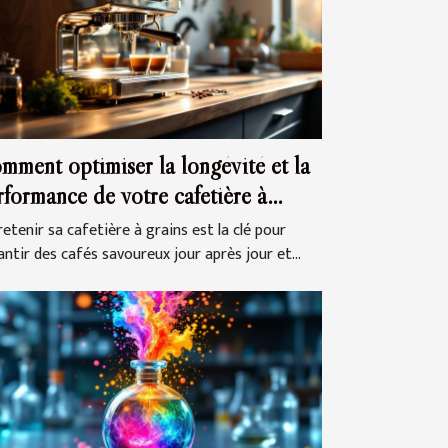
mment optimiser la longévité et la
rformance de votre cafetière à
ins ?
etenir sa cafetière à grains est la clé pour
antir des cafés savoureux jour après jour et...