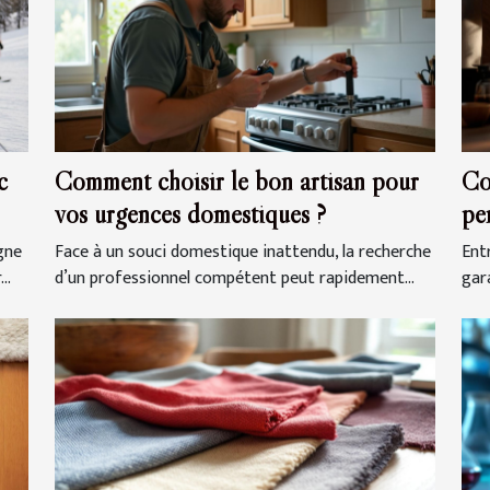
c
Comment choisir le bon artisan pour
Co
vos urgences domestiques ?
pe
gra
gne
Face à un souci domestique inattendu, la recherche
Entr
..
d’un professionnel compétent peut rapidement...
gar