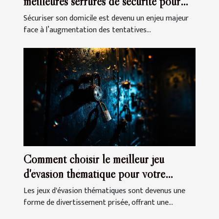
meilleures serrures de sécurité pour
votre domicile
Sécuriser son domicile est devenu un enjeu majeur
face à l’augmentation des tentatives...
Comment choisir le meilleur jeu
d'évasion thématique pour votre
prochaine sortie
Les jeux d'évasion thématiques sont devenus une
forme de divertissement prisée, offrant une...