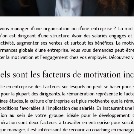
vous manager d’une organisation ou d’une entreprise ? La moti
u’on est dirigeant d’une structure. Avoir des salariés engagés et
ctivité, augmenter ses ventes et surtout les bénéfices. La moti
rmances globale d’une entreprise. Vous vous demandez peut-être
ter la motivation et l’engagement chez vos employés. Découvrez via
ls sont les facteurs de motivation in
iste en entreprise des facteurs sur lesquels on peut se baser pour 
, pour la plupart des dirigeants, la rémunération représente le fac
ines études, la culture d’entreprise est plus motivante que la rém
onditions favorables à l'implication des salariés. En instaurant un
sion au sein de votre groupe, idéale pour le développement de
ération sont deux facteurs à travailler en entreprise pour suscite
que manager, il est intéressant de recourir au coaching en manag