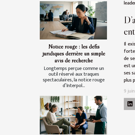
leade
D’a
ent
Il ex
Notice rouge : les défis
forte
juridiques derrière un simple
de se
avis de recherche
est u
Longtemps perçue comme un
ses s
outil réservé aux traques
spectaculaires, la notice rouge
plus 
d’Interpol...
9 jui