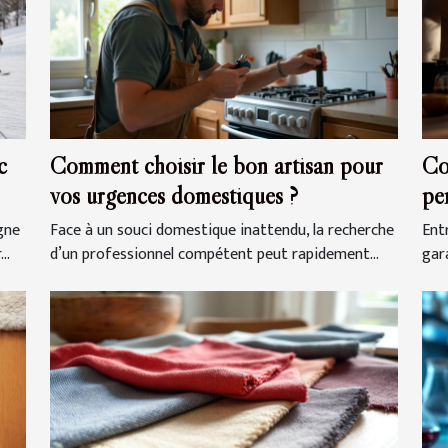
c
Comment choisir le bon artisan pour
Co
vos urgences domestiques ?
pe
gra
gne
Face à un souci domestique inattendu, la recherche
Entr
..
d’un professionnel compétent peut rapidement...
gar