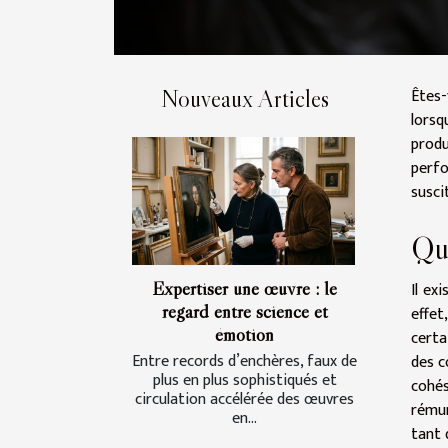
Êtes-
Nouveaux Articles
lorsq
produ
perfo
susci
Que
Expertiser une œuvre : le
Il ex
regard entre science et
effet
émotion
certa
Entre records d’enchères, faux de
des c
plus en plus sophistiqués et
cohé
circulation accélérée des œuvres
rémun
en...
tant 