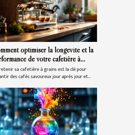
mment optimiser la longévité et la
rformance de votre cafetière à
ins ?
etenir sa cafetière à grains est la clé pour
antir des cafés savoureux jour après jour et...