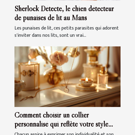
Sherlock Détecte, le chien détecteur
de punaises de lit au Mans
Les punaises de lit, ces petits parasites qui adorent
s'inviter dans nos lits, sont un vrai...
Comment choisir un collier
personnalisé qui reflète votre style
unique
Chacun aspire à exprimer son individualité et son