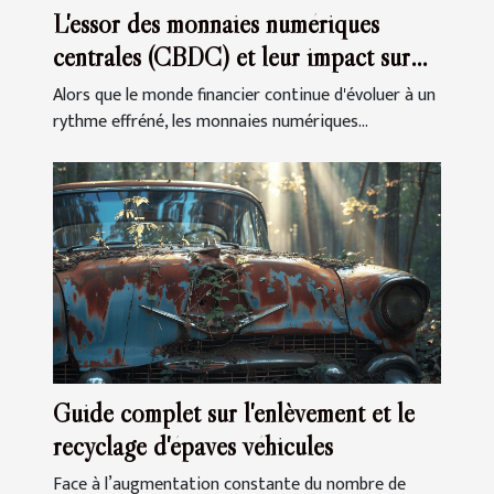
L'essor des monnaies numériques
centrales (CBDC) et leur impact sur
l'économie globale
Alors que le monde financier continue d'évoluer à un
rythme effréné, les monnaies numériques...
Guide complet sur l'enlèvement et le
recyclage d'épaves véhicules
Face à l’augmentation constante du nombre de