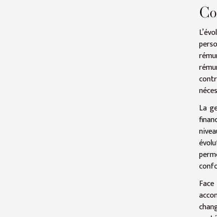
Co
L’évo
perso
rémun
rémun
contr
néces
La ge
finan
nivea
évolu
perme
confo
Face 
accom
chang