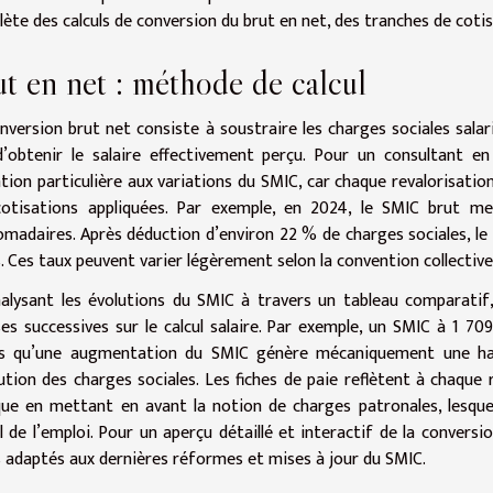
ète des calculs de conversion du brut en net, des tranches de cotisat
t en net : méthode de calcul
nversion brut net consiste à soustraire les charges sociales salar
d’obtenir le salaire effectivement perçu. Pour un consultant e
tion particulière aux variations du SMIC, car chaque revalorisatio
cotisations appliquées. Par exemple, en 2024, le SMIC brut me
madaires. Après déduction d’environ 22 % de charges sociales, le s
. Ces taux peuvent varier légèrement selon la convention collective 
alysant les évolutions du SMIC à travers un tableau comparatif, 
es successives sur le calcul salaire. Par exemple, un SMIC à 1 7
is qu’une augmentation du SMIC génère mécaniquement une haus
lution des charges sociales. Les fiches de paie reflètent à chaque
que en mettant en avant la notion de charges patronales, lesquelle
l de l’emploi. Pour un aperçu détaillé et interactif de la conversi
s adaptés aux dernières réformes et mises à jour du SMIC.