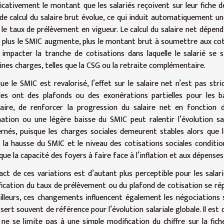
ficativement le montant que les salariés reçoivent sur leur fiche 
de calcul du salaire brut évolue, ce qui induit automatiquement un
 le taux de prélèvement en vigueur. Le calcul du salaire net dépend
: plus le SMIC augmente, plus le montant brut à soumettre aux co
 impacter la tranche de cotisations dans laquelle le salarié se 
ines charges, telles que la CSG ou la retraite complémentaire.
ue le SMIC est revalorisé, l’effet sur le salaire net n’est pas st
les ont des plafonds ou des exonérations partielles pour les ba
aire, de renforcer la progression du salaire net en fonction de
ation ou une légère baisse du SMIC peut ralentir l’évolution sal
rnés, puisque les charges sociales demeurent stables alors que l
 la hausse du SMIC et le niveau des cotisations sociales conditi
 que la capacité des foyers à faire face à l’inflation et aux dépense
act de ces variations est d’autant plus perceptible pour les sal
ication du taux de prélèvement ou du plafond de cotisation se ré
illeurs, ces changements influencent également les négociations s
sert souvent de référence pour l’évolution salariale globale. Il es
ne se limite pas à une simple modification du chiffre sur la fich