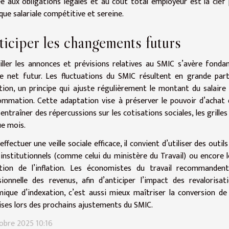
e aux obligations légales et au coût total employeur est la clef
ique salariale compétitive et sereine.
iciper les changements futurs
iller les annonces et prévisions relatives au SMIC s’avère fonda
re net futur. Les fluctuations du SMIC résultent en grande pa
lation, un principe qui ajuste régulièrement le montant du salai
mmation. Cette adaptation vise à préserver le pouvoir d’achat d
 entraîner des répercussions sur les cotisations sociales, les grille
e mois.
effectuer une veille sociale efficace, il convient d’utiliser des outi
 institutionnels (comme celui du ministère du Travail) ou encore 
ution de l’inflation. Les économistes du travail recommanden
sionnelle des revenus, afin d’anticiper l’impact des revaloris
ique d’indexation, c’est aussi mieux maîtriser la conversion de
ises lors des prochains ajustements du SMIC.
obre 2025 10:16