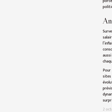
porté
polit
Ant
Surve
salai
l’inf
conso
aussi
chaqu
Pour 
sites
évol
prévi
dynam
surpr
2 oct