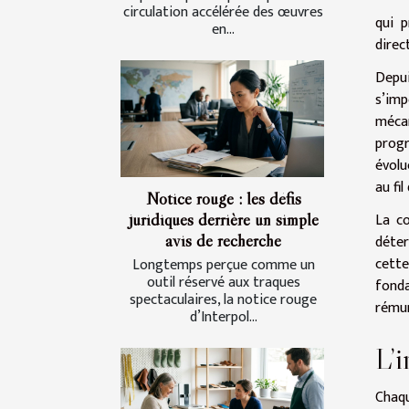
circulation accélérée des œuvres
qui 
en...
direc
Depui
s’imp
mécan
progr
évolu
au fi
Notice rouge : les défis
juridiques derrière un simple
La co
avis de recherche
déter
cette
Longtemps perçue comme un
outil réservé aux traques
fond
spectaculaires, la notice rouge
rémun
d’Interpol...
L’i
Chaqu