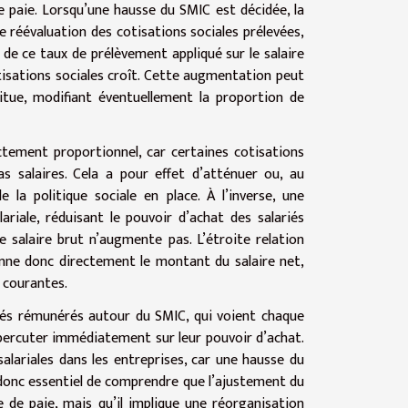
de paie. Lorsqu’une hausse du SMIC est décidée, la
e réévaluation des cotisations sociales prélevées,
 de ce taux de prélèvement appliqué sur le salaire
tisations sociales croît. Cette augmentation peut
situe, modifiant éventuellement la proportion de
rictement proportionnel, car certaines cotisations
s salaires. Cela a pour effet d’atténuer ou, au
 la politique sociale en place. À l’inverse, une
ariale, réduisant le pouvoir d’achat des salariés
e salaire brut n’augmente pas. L’étroite relation
onne donc directement le montant du salaire net,
s courantes.
ariés rémunérés autour du SMIC, qui voient chaque
percuter immédiatement sur leur pouvoir d’achat.
alariales dans les entreprises, car une hausse du
t donc essentiel de comprendre que l’ajustement du
e de paie, mais qu’il implique une réorganisation