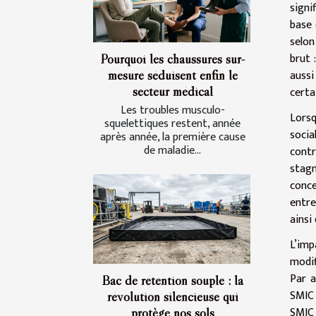
signi
base 
selon
brut 
Pourquoi les chaussures sur-
aussi
mesure séduisent enfin le
secteur médical
certa
Les troubles musculo-
Lorsq
squelettiques restent, année
socia
après année, la première cause
de maladie...
contr
stagn
conce
entre
ainsi
L’imp
modif
Par a
Bac de rétention souple : la
SMIC 
révolution silencieuse qui
SMIC 
protège nos sols