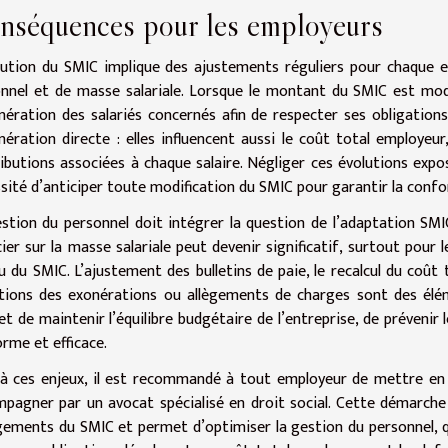
nséquences pour les employeurs
lution du SMIC implique des ajustements réguliers pour chaque
nnel et de masse salariale. Lorsque le montant du SMIC est modi
ération des salariés concernés afin de respecter ses obligations
ération directe : elles influencent aussi le coût total employeu
ibutions associées à chaque salaire. Négliger ces évolutions expos
sité d’anticiper toute modification du SMIC pour garantir la confor
stion du personnel doit intégrer la question de l’adaptation SMIC
cier sur la masse salariale peut devenir significatif, surtout pou
u du SMIC. L’ajustement des bulletins de paie, le recalcul du coût
tions des exonérations ou allègements de charges sont des éléme
t de maintenir l’équilibre budgétaire de l’entreprise, de prévenir 
rme et efficace.
à ces enjeux, il est recommandé à tout employeur de mettre en pl
pagner par un avocat spécialisé en droit social. Cette démarche
ements du SMIC et permet d’optimiser la gestion du personnel, quel