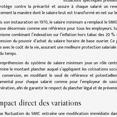
situations spécifiques prévues
protège contre la précarité et assure à chaque salarié un rev
tement la manière dont le salaire brut est transformé en net sur le 
s son instauration en 1970, le salaire minimum a remplacé le SMI
ose désormais comme une référence pour tous les employeurs. Sa 
isme combinant l’indexation sur l’inflation hors tabac des 20 %
ession du pouvoir d’achat du salaire horaire de base ouvrier. Ce
e avec le coût de la vie, assurant une meilleure protection salariale 
l du temps.
mpréhension du système de salaire minimum joue un rôle central
mine le montant plancher auquel s’appliquent les cotisations socia
 conversion, en modifiant le seuil de référence et potentielle
amental pour chaque salarié comme pour l’employeur de saisi
ération, afin de garantir le respect du plancher légal et de prévenir 
mpact direct des variations
e fluctuation du SMIC entraîne une modification immédiate dans 