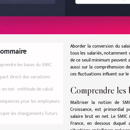
Aborder la conversion du sala
Sommaire
tous les salariés, notamment 
de ce seuil minimum peuvent av
prendre les bases du SMIC
aussi sur la compréhension d
ces fluctuations influent sur le
pact direct des variations
Comprendre les
 en net : méthode de calcul
séquences pour les employeurs
Maîtriser la notion de SMI
Croissance, est primordial 
iciper les changements futurs
salaire brut en net. Le SMIC
France, en dessous duquel 