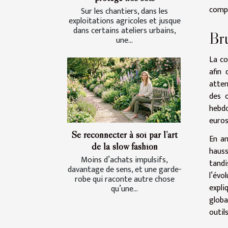
compl
Sur les chantiers, dans les
exploitations agricoles et jusque
dans certains ateliers urbains,
Bru
une...
La co
afin 
atten
des 
hebdo
euros
Se reconnecter à soi par l’art
En an
de la slow fashion
hauss
Moins d’achats impulsifs,
tand
davantage de sens, et une garde-
l’évo
robe qui raconte autre chose
expli
qu’une...
globa
outil