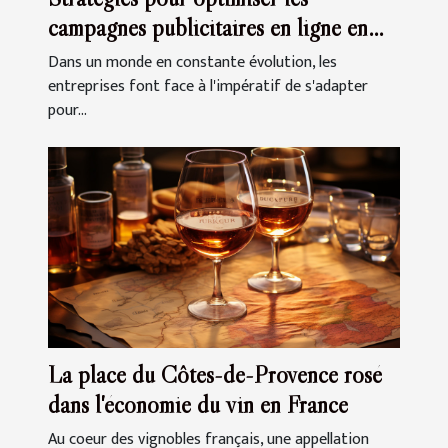
campagnes publicitaires en ligne en
période de crise
Dans un monde en constante évolution, les
entreprises font face à l'impératif de s'adapter
pour...
La place du Côtes-de-Provence rosé
dans l'économie du vin en France
Au coeur des vignobles français, une appellation