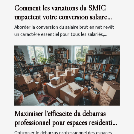
Comment les variations du SMIC
impactent votre conversion salaire
brut en net ?
Aborder la conversion du salaire brut en net revêt
un caractère essentiel pour tous les salariés,...
Maximiser l'efficacité du débarras
professionnel pour espaces résidentiels
et commerciaux
Optimiser le débarras professionnel des espaces