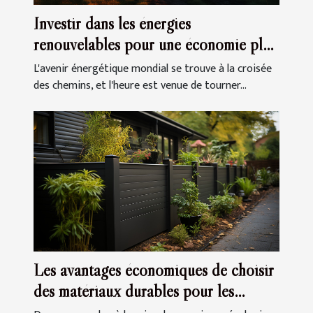
Investir dans les énergies
renouvelables pour une économie plus
autonome
L'avenir énergétique mondial se trouve à la croisée
des chemins, et l'heure est venue de tourner...
Les avantages économiques de choisir
des matériaux durables pour les
clôtures et portails