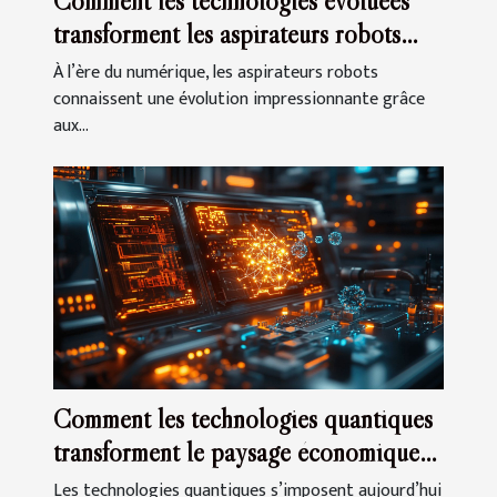
Comment les technologies évoluées
transforment les aspirateurs robots
modernes ?
À l’ère du numérique, les aspirateurs robots
connaissent une évolution impressionnante grâce
aux...
Comment les technologies quantiques
transforment le paysage économique
mondial
Les technologies quantiques s’imposent aujourd’hui