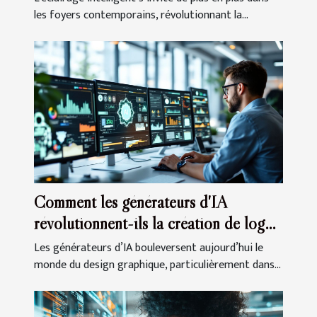
les foyers contemporains, révolutionnant la...
Comment les générateurs d'IA
révolutionnent-ils la création de logos
?
Les générateurs d’IA bouleversent aujourd’hui le
monde du design graphique, particulièrement dans...